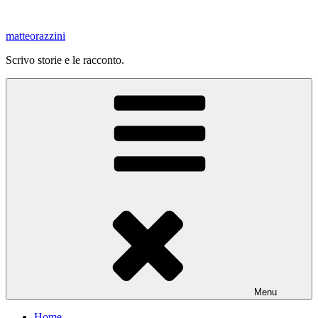
Salta
al
matteorazzini
contenuto
Scrivo storie e le racconto.
Menu
Home